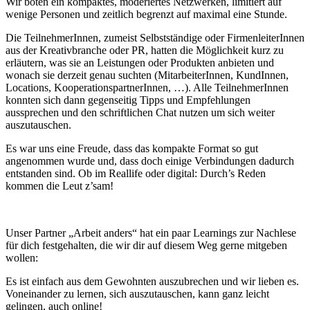
Wir boten ein kompaktes, moderiertes Netzwerken, limitiert auf
wenige Personen und zeitlich begrenzt auf maximal eine Stunde.
Die TeilnehmerInnen, zumeist Selbstständige oder FirmenleiterInnen
aus der Kreativbranche oder PR, hatten die Möglichkeit kurz zu
erläutern, was sie an Leistungen oder Produkten anbieten und
wonach sie derzeit genau suchten (MitarbeiterInnen, KundInnen,
Locations, KooperationspartnerInnen, …). Alle TeilnehmerInnen
konnten sich dann gegenseitig Tipps und Empfehlungen
aussprechen und den schriftlichen Chat nutzen um sich weiter
auszutauschen.
Es war uns eine Freude, dass das kompakte Format so gut
angenommen wurde und, dass doch einige Verbindungen dadurch
entstanden sind. Ob im Reallife oder digital: Durch’s Reden
kommen die Leut z’sam!
Unser Partner „Arbeit anders“ hat ein paar Learnings zur Nachlese
für dich festgehalten, die wir dir auf diesem Weg gerne mitgeben
wollen:
Es ist einfach aus dem Gewohnten auszubrechen und wir lieben es.
Voneinander zu lernen, sich auszutauschen, kann ganz leicht
gelingen, auch online!